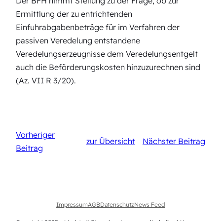
Der BFH nimmt Stellung zu der Frage, ob zur
Ermittlung der zu entrichtenden
Einfuhrabgabenbeträge für im Verfahren der
passiven Veredelung entstandene
Veredelungserzeugnisse dem Veredelungsentgelt
auch die Beförderungskosten hinzuzurechnen sind
(Az. VII R 3/20).
Vorheriger
zur Übersicht
Nächster Beitrag
Beitrag
Impressum
AGB
Datenschutz
News Feed